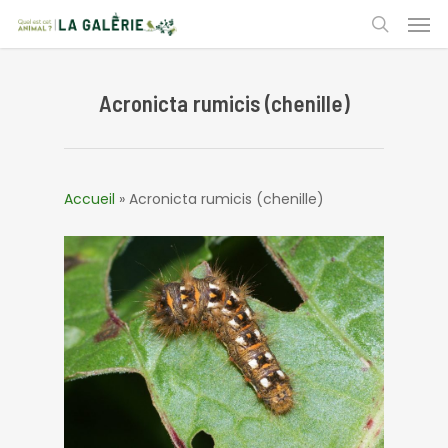
Skip
Men
to
search
main
content
Acronicta rumicis (chenille)
Accueil
»
Acronicta rumicis (chenille)