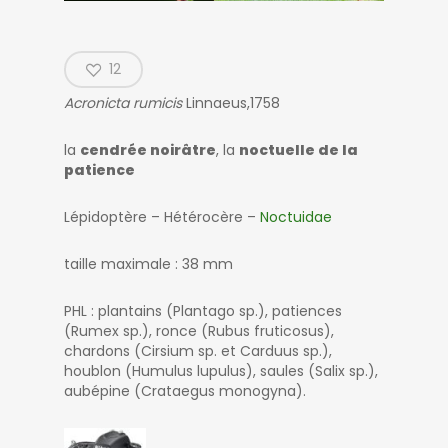
12
Acronicta rumicis
Linnaeus,1758
la
cendrée noirâtre
, la
noctuelle de la
patience
Lépidoptère – Hétérocère –
Noctuidae
taille maximale : 38 mm
PHL : plantains (Plantago sp.), patiences
(Rumex sp.), ronce (Rubus fruticosus),
chardons (Cirsium sp. et Carduus sp.),
houblon (Humulus lupulus), saules (Salix sp.),
aubépine (Crataegus monogyna).