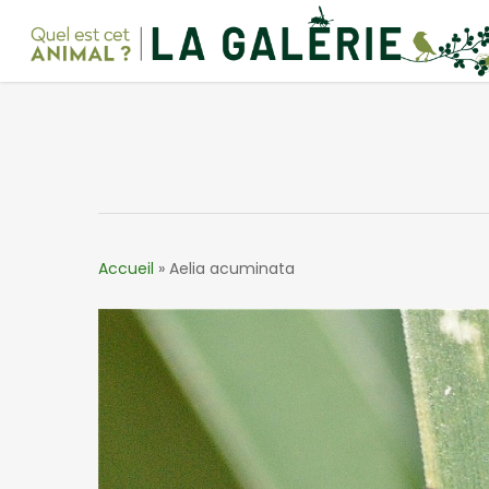
Skip
to
main
content
Accueil
»
Aelia acuminata