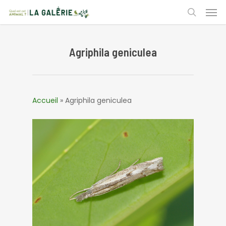
Skip
Men
to
search
main
content
Agriphila geniculea
Accueil
»
Agriphila geniculea