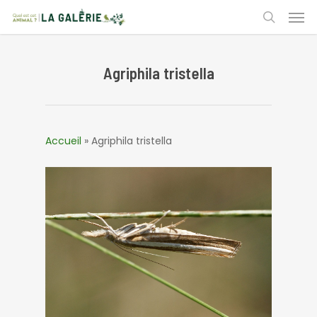
Skip
Men
to
search
main
content
Agriphila tristella
Accueil
»
Agriphila tristella