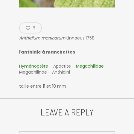
6
Anthidium manicatum
Linnaeus,1758
l’
anthidie à manchettes
Hyménoptère
– Apocrite –
Megachilidae
–
Megachilinae – Anthidini
taille entre 11 et 18 mm
LEAVE A REPLY