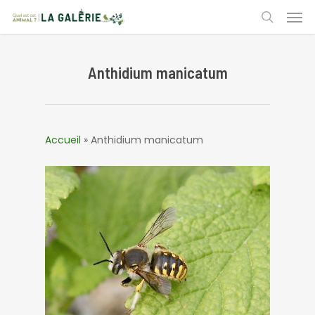
Skip
Men
to
search
main
content
Anthidium manicatum
Accueil
»
Anthidium manicatum