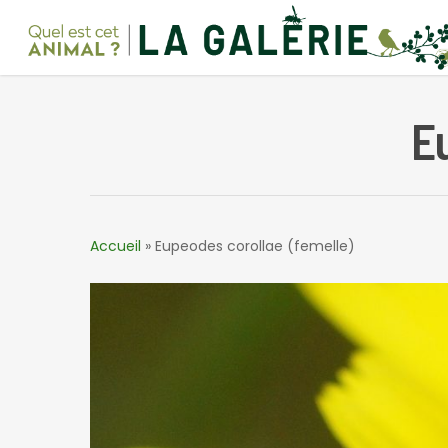
Skip
to
main
content
E
Accueil
»
Eupeodes corollae (femelle)