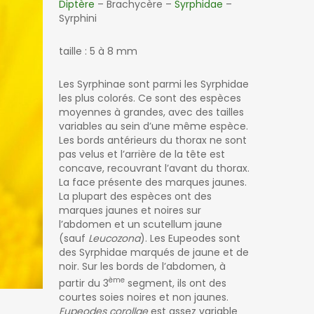
Diptère
– Brachycère –
Syrphidae
–
Syrphini
taille : 5 à 8 mm
Les Syrphinae sont parmi les Syrphidae
les plus colorés. Ce sont des espèces
moyennes à grandes, avec des tailles
variables au sein d’une même espèce.
Les bords antérieurs du thorax ne sont
pas velus et l’arrière de la tête est
concave, recouvrant l’avant du thorax.
La face présente des marques jaunes.
La plupart des espèces ont des
marques jaunes et noires sur
l’abdomen et un scutellum jaune
(sauf
Leucozona
). Les Eupeodes sont
des Syrphidae marqués de jaune et de
noir. Sur les bords de l’abdomen, à
ème
partir du 3
segment, ils ont des
courtes soies noires et non jaunes.
Eupeodes corollae
est assez variable