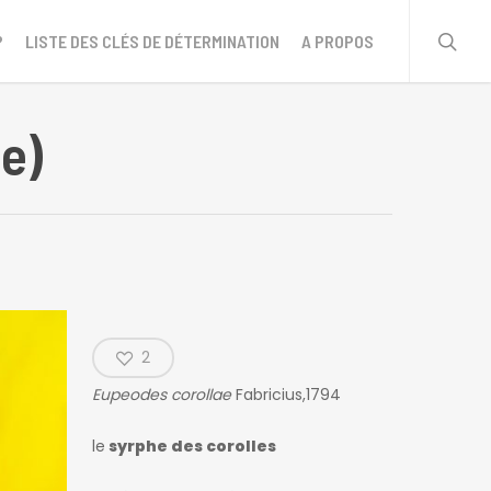
sear
?
LISTE DES CLÉS DE DÉTERMINATION
A PROPOS
e)
2
Eupeodes corollae
Fabricius,1794
le
syrphe des corolles