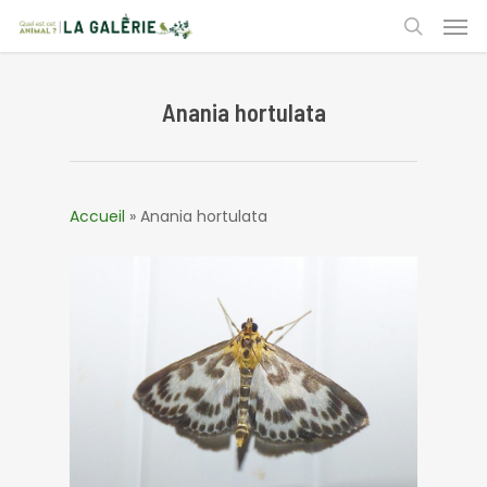
Skip
Men
to
search
main
content
Anania hortulata
Accueil
»
Anania hortulata