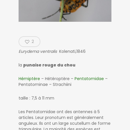
2
Eurydema ventralis
Kolenati,1846
la
punaise rouge du chou
Hémiptère
– Hétéroptère –
Pentatomidae
–
Pentatominae – Strachiini
taille : 7,5 à 11 mm
Les Pentatomidae ont des antennes à 5
articles. Leur pronotum est généralement
anguleux. Ils ont un large scutellum de forme
triangulaire. La majorité des espèces est