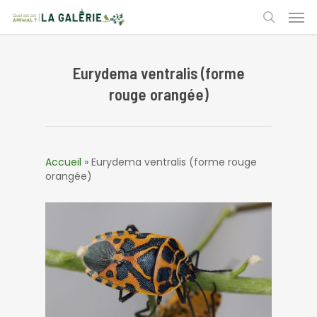
Skip
Men
to
search
main
content
Eurydema ventralis (forme
rouge orangée)
Accueil
»
Eurydema ventralis (forme rouge
orangée)