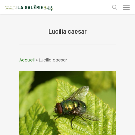
Skip
Men
to
search
main
content
Lucilia caesar
Accueil
»
Lucilia caesar