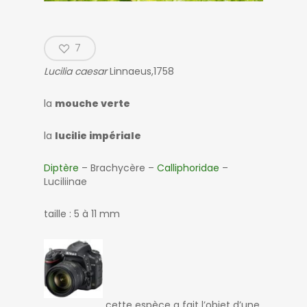
7
Lucilia caesar
Linnaeus,1758
la
mouche verte
la
lucilie impériale
Diptère
– Brachycère –
Calliphoridae
–
Luciliinae
taille : 5 à 11 mm
cette espèce a fait l’objet d’une