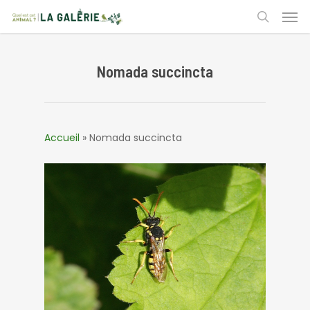
Skip
Men
to
search
main
content
Nomada succincta
Accueil
»
Nomada succincta