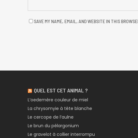
SAVE MY NAME, EMAIL, AND WEBSITE IN THIS BROWSE
QUEL EST CET ANIMAL ?
L’oedemère couleur de miel
La chrysomyie à tête blanche
Le cercope de l’aulne
Le brun du pélargonium
Le gravelot à collier interrompu