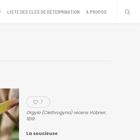
sear
?
LISTE DES CLÉS DE DÉTERMINATION
A PROPOS
7
Orgyia (Clethrogyna) recens
Hübner,
1819
La soucieuse