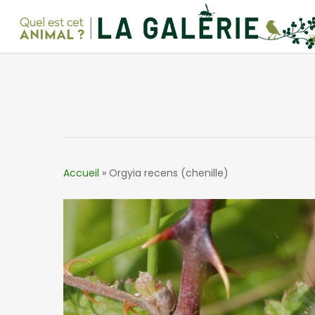
Skip
to
main
content
Accueil
»
Orgyia recens (chenille)