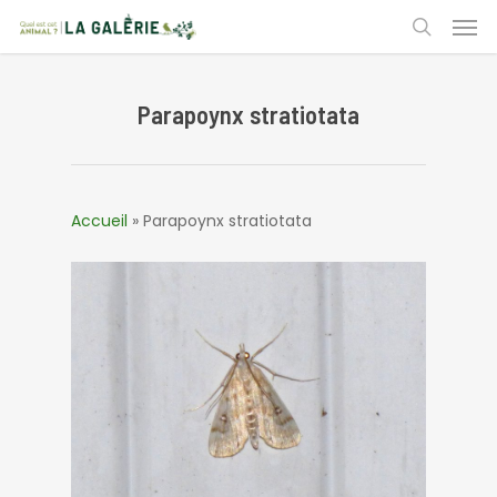
Skip
Men
to
search
main
content
Parapoynx stratiotata
Accueil
»
Parapoynx stratiotata