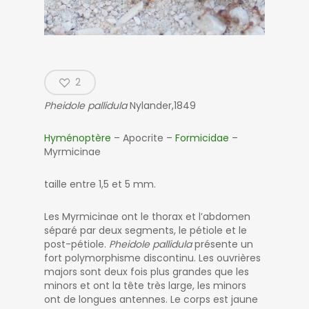
2
Pheidole pallidula
Nylander,1849
Hyménoptère
– Apocrite –
Formicidae
–
Myrmicinae
taille entre 1,5 et 5 mm.
Les Myrmicinae ont le thorax et l’abdomen
séparé par deux segments, le pétiole et le
post-pétiole.
Pheidole pallidula
présente un
fort polymorphisme discontinu. Les ouvrières
majors sont deux fois plus grandes que les
minors et ont la tête très large, les minors
ont de longues antennes. Le corps est jaune