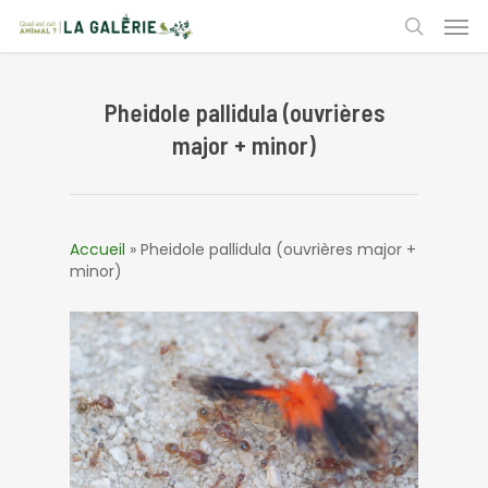
Skip
Men
to
search
main
content
Pheidole pallidula (ouvrières
major + minor)
Accueil
»
Pheidole pallidula (ouvrières major +
minor)