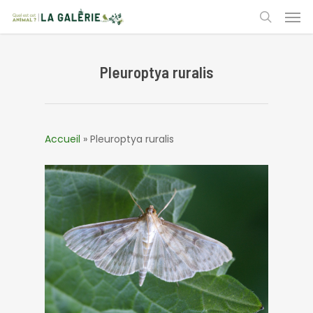
Skip
Men
to
search
main
content
Pleuroptya ruralis
Accueil
»
Pleuroptya ruralis