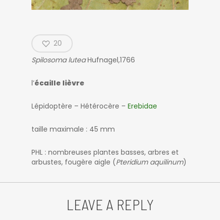
20
Spilosoma lutea
Hufnagel,1766
l’
écaille lièvre
Lépidoptère – Hétérocère –
Erebidae
taille maximale : 45 mm
PHL : nombreuses plantes basses, arbres et
arbustes, fougère aigle (
Pteridium aquilinum
)
LEAVE A REPLY