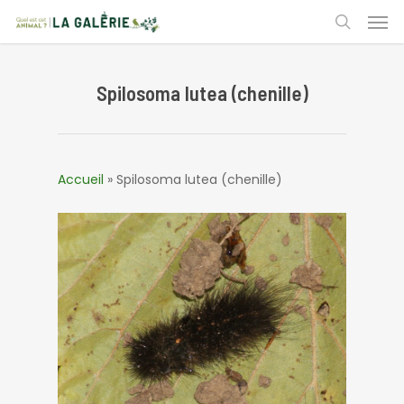
Skip
Men
to
search
main
content
Spilosoma lutea (chenille)
Accueil
»
Spilosoma lutea (chenille)