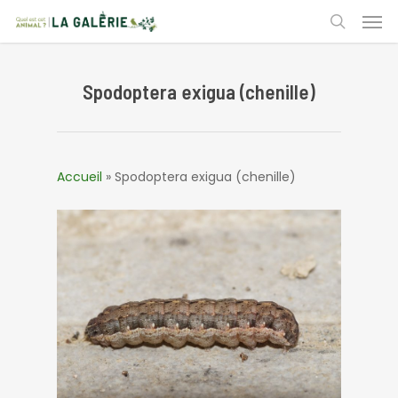
Skip
Men
to
search
main
content
Spodoptera exigua (chenille)
Accueil
»
Spodoptera exigua (chenille)