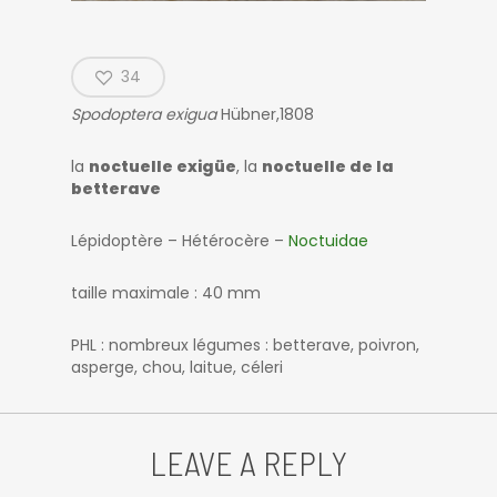
34
Spodoptera exigua
Hübner,1808
la
noctuelle exigüe
, la
noctuelle de la
betterave
Lépidoptère – Hétérocère –
Noctuidae
taille maximale : 40 mm
PHL : nombreux légumes : betterave, poivron,
asperge, chou, laitue, céleri
LEAVE A REPLY