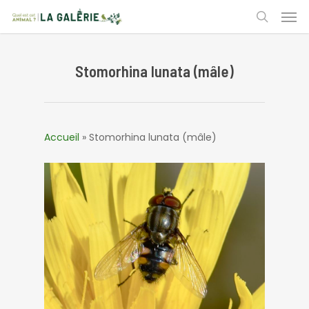
Skip
Men
to
search
main
content
Stomorhina lunata (mâle)
Accueil
»
Stomorhina lunata (mâle)