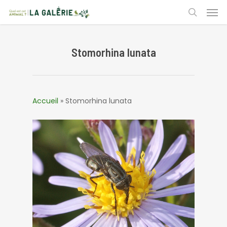
Skip
Men
to
search
main
content
Stomorhina lunata
Accueil
»
Stomorhina lunata