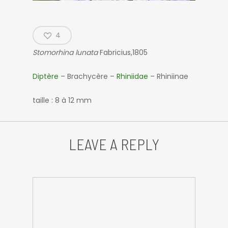
4
Stomorhina lunata
Fabricius,1805
Diptère
– Brachycère –
Rhiniidae
– Rhiniinae
taille : 8 à 12 mm
LEAVE A REPLY