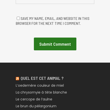
SAVE MY NAME, EMAIL, AND WEBSITE IN THIS
BROWSER FOR THE NEXT TIME I COMMENT.
QUEL EST CET ANIMAL ?
L’oedemère couleur de miel
La chrysomyie à tête blanche
Le cercope de l’aulne
Le brun du pélargonium