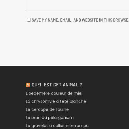
SAVE MY NAME, EMAIL, AND WEBSITE IN THIS BROWSE
QUEL EST CET ANIMAL ?
L’oedemère couleur de miel
La chrysomyie à tête blanche
Le cercope de l’aulne
Le brun du pélargonium
Le gravelot à collier interrompu