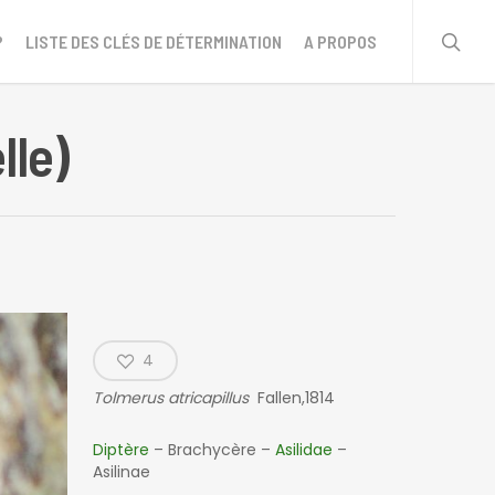
sear
?
LISTE DES CLÉS DE DÉTERMINATION
A PROPOS
lle)
4
Tolmerus atricapillus
Fallen,1814
Diptère
– Brachycère –
Asilidae
–
Asilinae