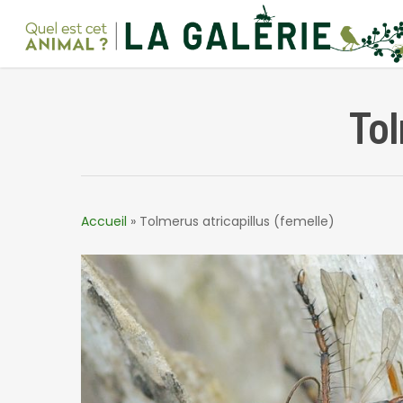
Skip
to
main
content
Tol
Accueil
»
Tolmerus atricapillus (femelle)