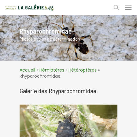
Skip
Men
to
search
main
content
Rhyparochromidae
Photos et clés de détermination
Accueil
»
Hémiptères
»
Hétéroptères
»
Rhyparochromidae
Galerie des Rhyparochromidae