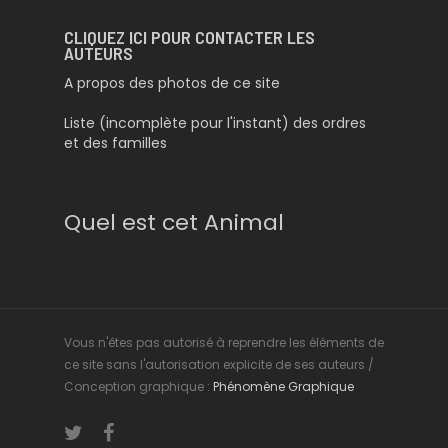
CLIQUEZ ICI POUR CONTACTER LES
AUTEURS
A propos des photos de ce site
Liste (incomplète pour l'instant) des ordres
et des familles
Quel est cet Animal
Vous n'êtes pas autorisé à reprendre les éléments de
ce site sans l'autorisation explicite de ses auteurs /
Conception graphique :
Phénomène Graphique
twitter
facebook