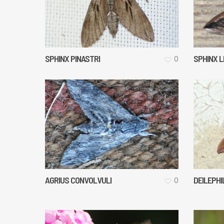
SPHINX PINASTRI
SPHINX L
0
AGRIUS CONVOLVULI
DEILEPH
0