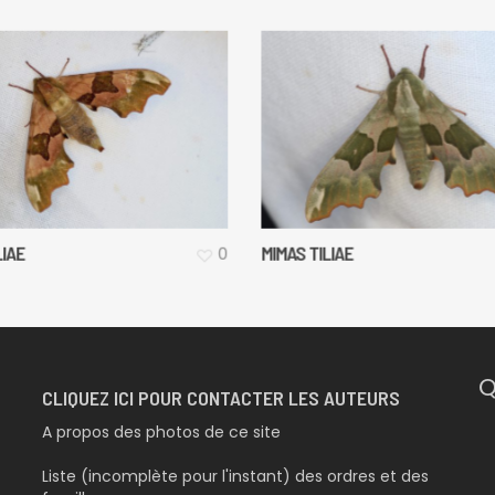
LIAE
MIMAS TILIAE
0
Q
CLIQUEZ ICI POUR CONTACTER LES AUTEURS
A propos des photos de ce site
Liste (incomplète pour l'instant) des ordres et des