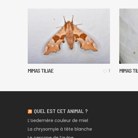
MIMAS TILIAE
MIMAS TI
1
QUEL EST CET ANIMAL ?
L’oedemère couleur de miel
La chrysomyie à tête blanche
Le cercope de l’aulne