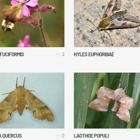
 FUCIFORMIS
HYLES EUPHORBIAE
2
A QUERCUS
LAOTHOE POPULI
0