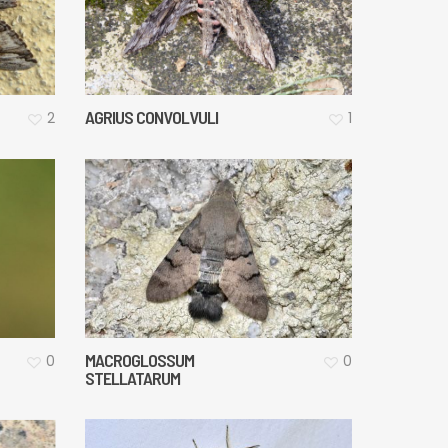
AGRIUS CONVOLVULI
2
1
MACROGLOSSUM
0
0
STELLATARUM