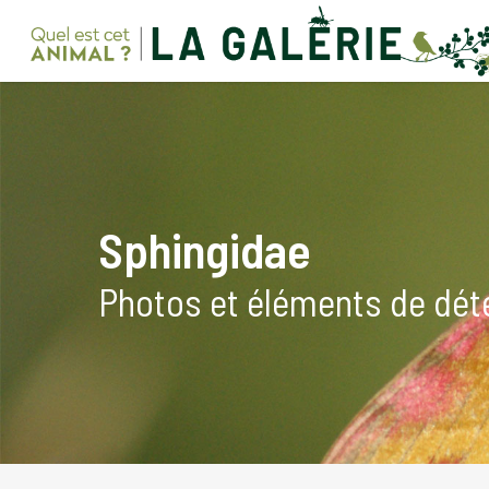
Skip
to
main
content
Sphingidae
Photos et éléments de dét