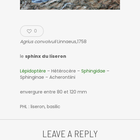
0
Agrius convolvuli
Linnaeus,1758
le
sphinx du liseron
Lépidoptère
– Hétérocère –
Sphingidae
–
Sphinginae – Acherontiini
envergure entre 80 et 120 mm
PHL : liseron, basilic
LEAVE A REPLY