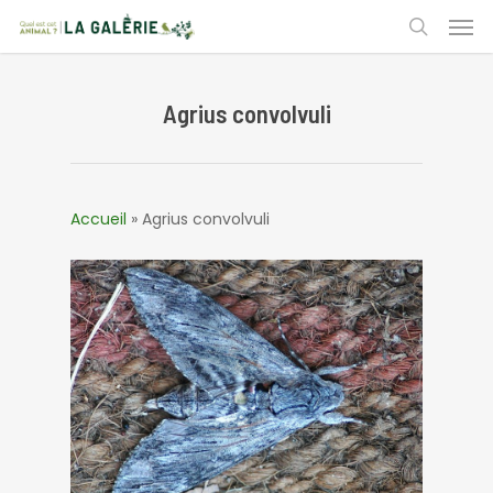
Skip
Men
to
search
main
content
Agrius convolvuli
Accueil
»
Agrius convolvuli