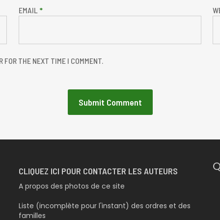
EMAIL
*
W
R FOR THE NEXT TIME I COMMENT.
Q
CLIQUEZ ICI POUR CONTACTER LES AUTEURS
A propos des photos de ce site
Liste (incomplète pour l'instant) des ordres et des
familles