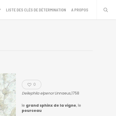
sear
?
LISTE DES CLÉS DE DÉTERMINATION
A PROPOS
0
Deilephila elpenor
Linnaeus,1758
le
grand sphinx de la vigne
, le
pourceau