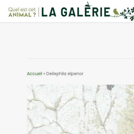
Skip
to
main
content
Accueil
»
Deilephila elpenor