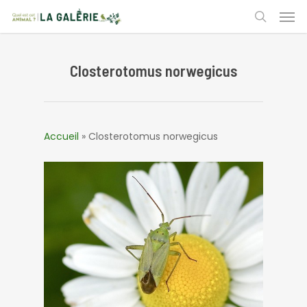
Skip
Men
to
search
main
content
Closterotomus norwegicus
Accueil
»
Closterotomus norwegicus