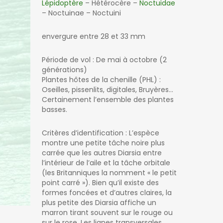
Lépidoptère
– Hétérocère –
Noctuidae
– Noctuinae – Noctuini
envergure entre 28 et 33 mm
Période de vol : De mai à octobre (2
générations)
Plantes hôtes de la chenille (PHL) :
Oseilles, pissenlits, digitales, Bruyères…
Certainement l’ensemble des plantes
basses.
Critères d’identification : L’espèce
montre une petite tâche noire plus
carrée que les autres Diarsia entre
l’intérieur de l’aile et la tâche orbitale
(les Britanniques la nomment « le petit
point carré »). Bien qu’il existe des
formes foncées et d’autres claires, la
plus petite des Diarsia affiche un
marron tirant souvent sur le rouge ou
sur le rose. Les lignes transversales