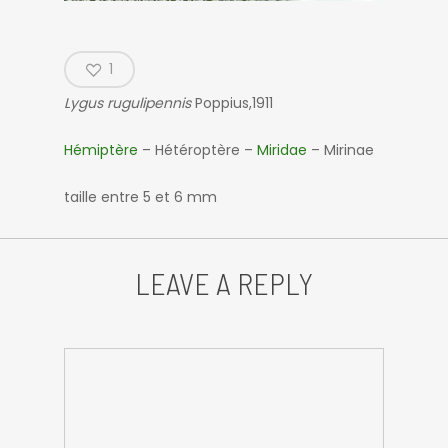
1
Lygus rugulipennis
Poppius,1911
Hémiptère
– Hétéroptère –
Miridae
– Mirinae
taille entre 5 et 6 mm
LEAVE A REPLY