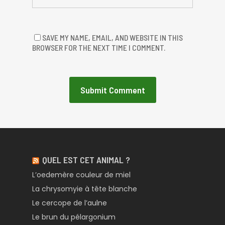
SAVE MY NAME, EMAIL, AND WEBSITE IN THIS
BROWSER FOR THE NEXT TIME I COMMENT.
QUEL EST CET ANIMAL ?
L’oedemère couleur de miel
La chrysomyie à tête blanche
Le cercope de l’aulne
Le brun du pélargonium