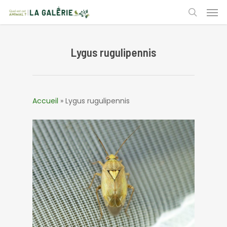
Skip
Men
to
search
main
content
Lygus rugulipennis
Accueil
»
Lygus rugulipennis