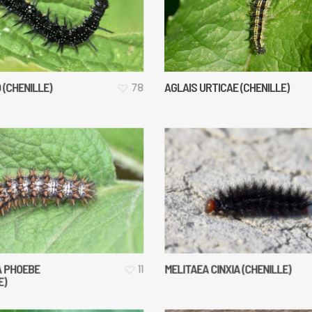
AGLAIS URTICAE (CHENILLE)
O (CHENILLE)
78
A PHOEBE
MELITAEA CINXIA (CHENILLE)
11
E)