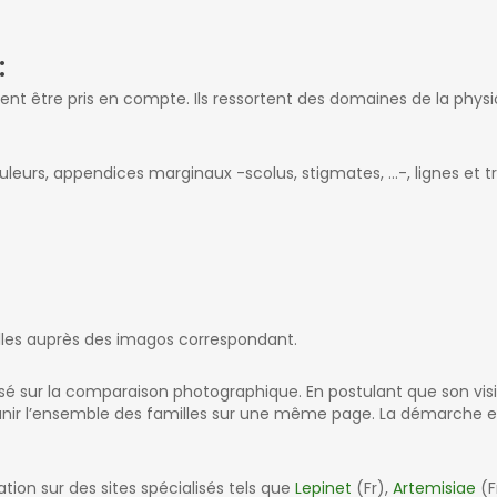
:
ivent être pris en compte. Ils ressortent des domaines de la phys
)
leurs, appendices marginaux -scolus, stigmates, …-, lignes et tr
illes auprès des imagos correspondant.
asé sur la comparaison photographique. En postulant que son vis
unir l’ensemble des familles sur une même page. La démarche e
.
ation sur des sites spécialisés tels que
Lepinet
(Fr),
Artemisiae
(F