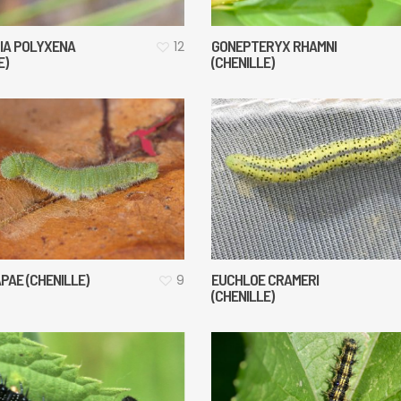
IA POLYXENA
GONEPTERYX RHAMNI
12
E)
(CHENILLE)
APAE (CHENILLE)
EUCHLOE CRAMERI
9
(CHENILLE)