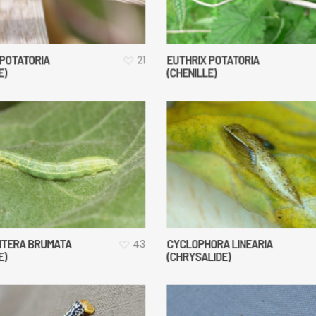
 POTATORIA
EUTHRIX POTATORIA
21
E)
(CHENILLE)
TERA BRUMATA
CYCLOPHORA LINEARIA
43
E)
(CHRYSALIDE)