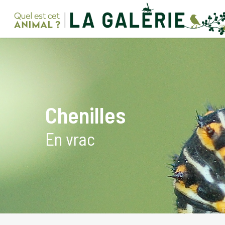
Skip
to
main
content
Chenilles
En vrac