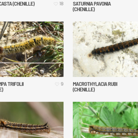
ASTA (CHENILLE)
SATURNIA PAVONIA
18
(CHENILLE)
PA TRIFOLII
MACROTHYLACIA RUBI
9
E)
(CHENILLE)